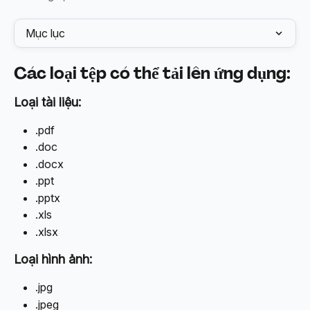
Mục lục
Các loại tệp có thể tải lên ứng dụng:
Loại tài liệu:
.pdf 
.doc 
.docx 
.ppt 
.pptx 
.xls 
.xlsx
Loại hình ảnh:
.jpg 
.jpeg 