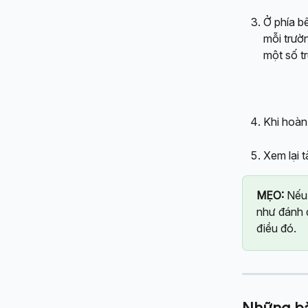
Ở phía bê
mỗi trườ
một số t
Khi hoàn
Xem lại t
MẸO: 
Nếu 
như đánh d
điều đó.
Những bài