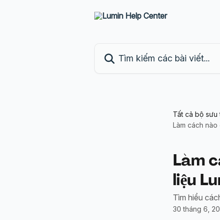
Bỏ qua đến nội dung chính
Tìm kiếm các bài viết...
Tất cả bộ sưu 
Làm cách nào đ
Làm cá
liệu L
Tìm hiểu cách
30 tháng 6, 2