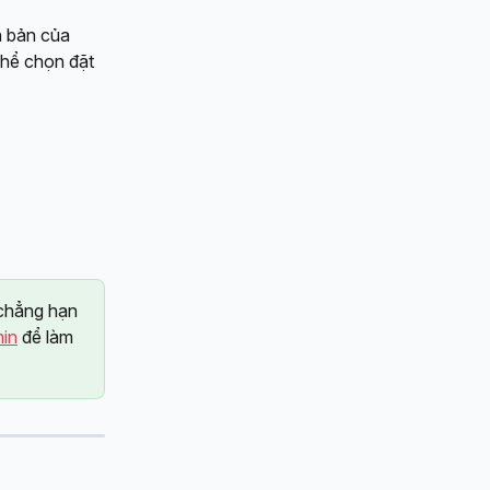
n bản của 
hể chọn đặt 
 chẳng hạn 
in
 để làm 