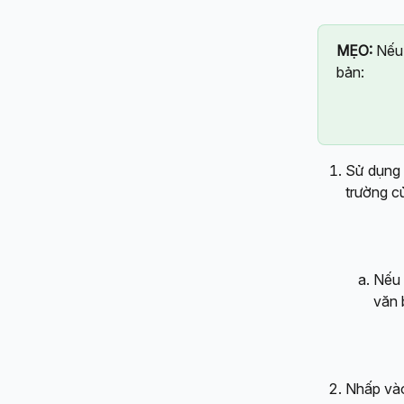
MẸO:
 Nếu 
bản:
Sử dụng 
trường c
Nếu 
văn 
Nhấp vào 