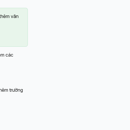
 thêm văn 
êm các 
thêm trường 