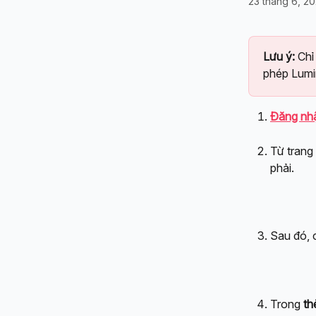
23 tháng 6, 2
Lưu ý: 
Chỉ
phép Lumi
Đăng nh
Từ trang
phải.
Sau đó, 
Trong 
th