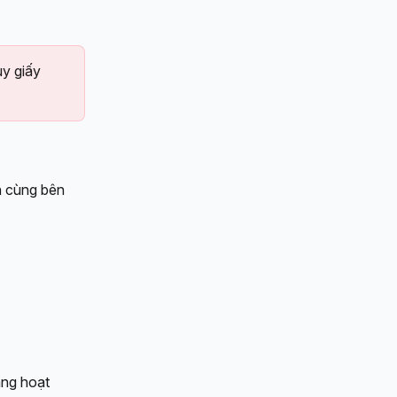
ủy giấy 
n cùng bên 
ang hoạt 