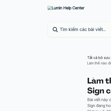
Bỏ qua đến nội dung chính
Tìm kiếm các bài viết...
Tất cả bộ sưu 
Làm thế nào để
Làm th
Sign 
Bài viết này
Sign đang ho