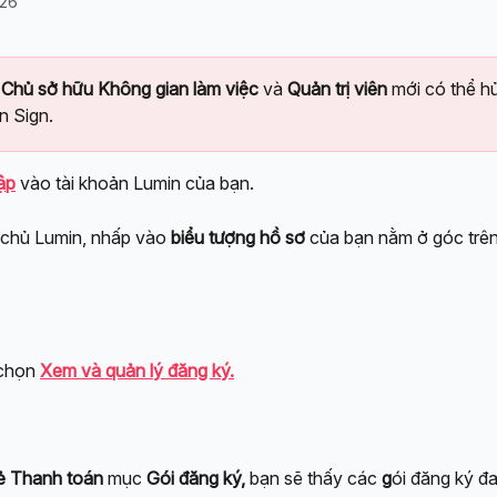
026
 
Chủ sở hữu Không gian làm việc
 và 
Quản trị viên
 mới có thể h
n Sign.
ập
 vào tài khoản Lumin của bạn.
 chủ Lumin, nhấp vào 
biểu tượng hồ sơ
 của bạn nằm ở góc trê
chọn 
Xem và quản lý đăng ký.
ẻ Thanh toán
 mục 
Gói đăng ký,
 bạn sẽ thấy các 
g
ói đăng ký đ