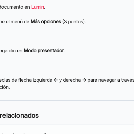
documento en 
Lumin
.
ne el menú de 
Más opciones
 (3 puntos).
ga clic en 
Modo presentador
.
eclas de flecha izquierda 
<-
 y derecha 
->
 para navegar a través
ción.
 relacionados