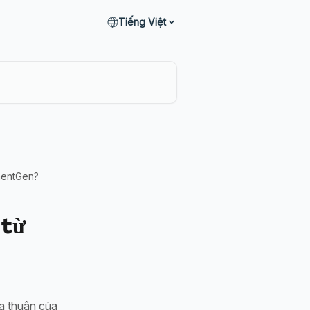
Tiếng Việt
mentGen?
 từ
a thuận của