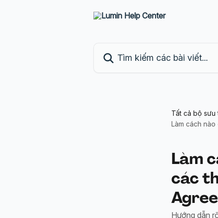
Bỏ qua đến nội dung chính
Tìm kiếm các bài viết...
Tất cả bộ sưu 
Làm cách nào 
Làm cá
các t
Agre
Hướng dẫn rõ