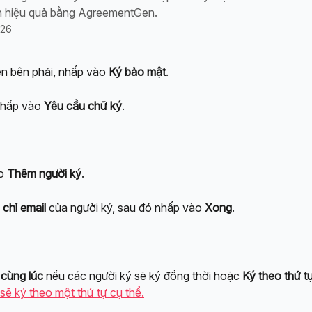
h hiệu quả bằng AgreementGen.
026
ên bên phải, nhấp vào 
Ký bảo mật
.
hấp vào 
Yêu cầu chữ ký
.
o 
Thêm người ký
.
 chỉ email
 của người ký, sau đó nhấp vào 
Xong
.
 cùng lúc
 nếu các người ký sẽ ký đồng thời hoặc 
Ký theo thứ t
sẽ ký theo một thứ tự cụ thể.