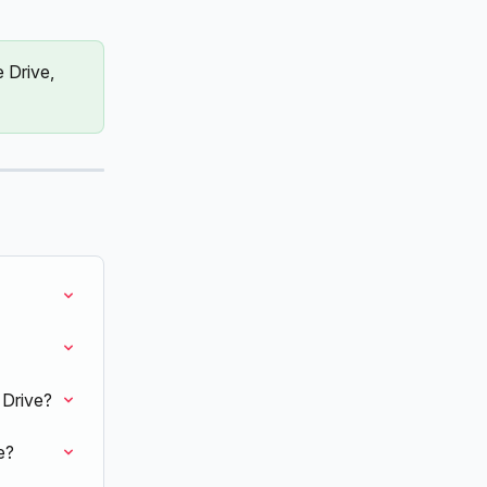
 Drive, 
 Drive?
e?