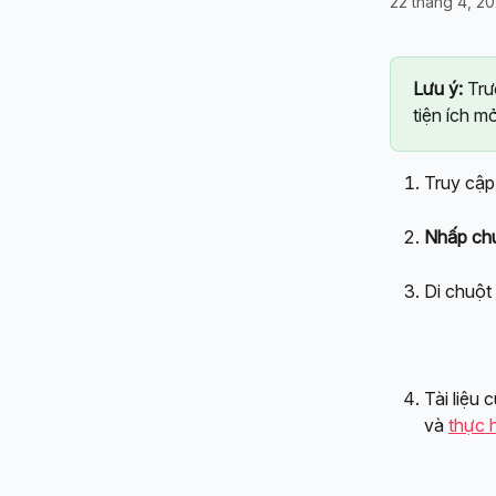
22 tháng 4, 2
Lưu ý:
 Trư
tiện ích m
Truy cập
Nhấp ch
Di chuột
Tài liệu 
và 
thực 