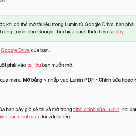
026
ớc khi có thể mở tài liệu trong Lumin từ Google Drive, bạn phải 
ở rộng Lumin cho Google. Tìm hiểu cách thực hiện tại 
đây
.
 
Google Drive
 của bạn.
uột
phải
 vào 
tài liệu
 bạn muốn mở.
 qua menu 
Mở bằng
 > nhấp vào 
Lumin PDF - Chỉnh sửa hoặc Ký
của bạn bây giờ sẽ tải và mở trong 
trình chỉnh sửa Lumin
, nơi b
hiện các chỉnh sửa
 đối với tài liệu.