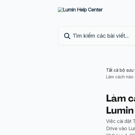
Bỏ qua đến nội dung chính
Tìm kiếm các bài viết...
Tất cả bộ sưu 
Làm cách nào đ
Làm cá
Lumin
Việc cài đặt
Drive vào Lu