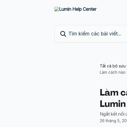
Bỏ qua đến nội dung chính
Tìm kiếm các bài viết...
Tất cả bộ sưu 
Làm cách nào 
Làm cá
Lumin
Ngắt kết nối 
26 tháng 5, 2