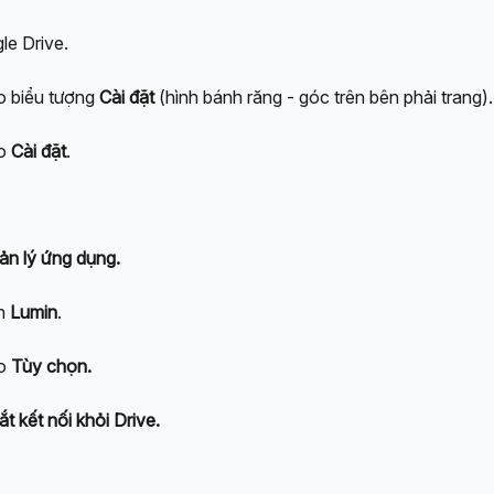
e Drive.
 biểu tượng 
Cài đặt
 (hình bánh răng - góc trên bên phải trang).
o 
Cài đặt
.
ản lý ứng dụng.
n 
Lumin
.
o 
Tùy chọn.
t kết nối khỏi Drive.