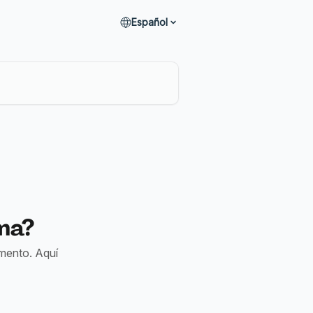
Español
ma?
umento. Aquí