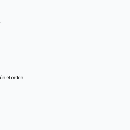
s
.
ún el orden 