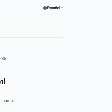
Español
enta
mi
e marca.