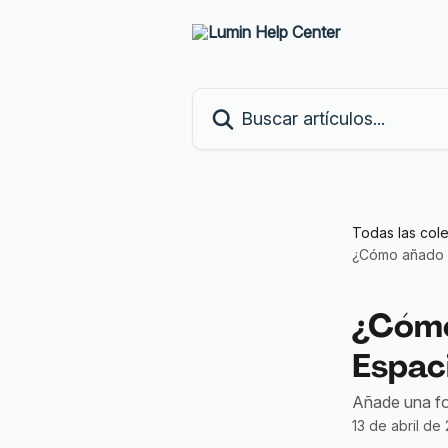
Ir al contenido principal
Buscar artículos...
Todas las col
¿Cómo añado un
¿Cómo
Espac
Añade una fot
13 de abril de