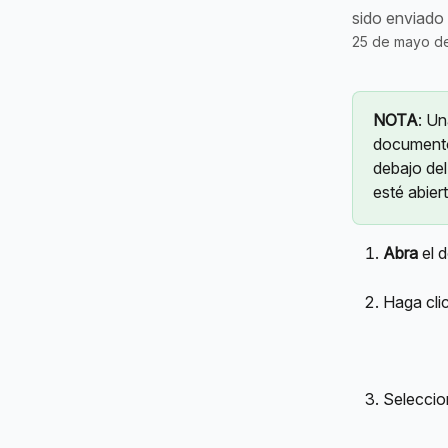
sido enviado 
25 de mayo d
NOTA
: Un
documento
debajo del
esté abier
Abra
 el
Haga cli
Seleccio