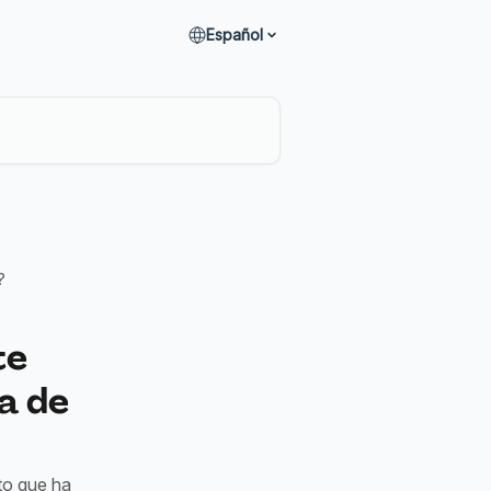
Español
?
te
a de
to que ha