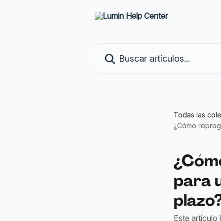
Ir al contenido principal
Buscar artículos...
Todas las col
¿Cómo reprogr
¿Cómo
para 
plazo
Este artícul