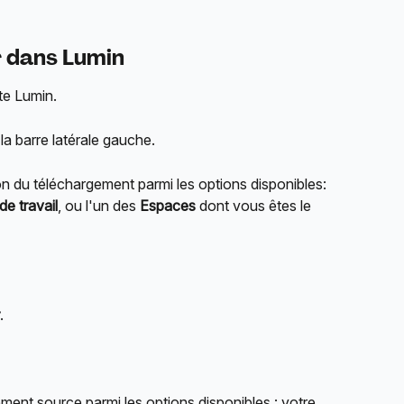
r dans Lumin
te Lumin.
la barre latérale gauche.
ion du téléchargement parmi les options disponibles: 
e travail
, ou l'un des 
Espaces
 dont vous êtes le 
.
ment source parmi les options disponibles : votre 