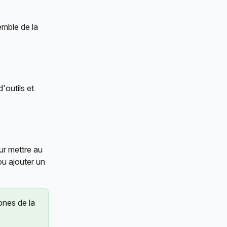
emble de la 
'outils et 
r mettre au 
ou ajouter un 
ones de la 