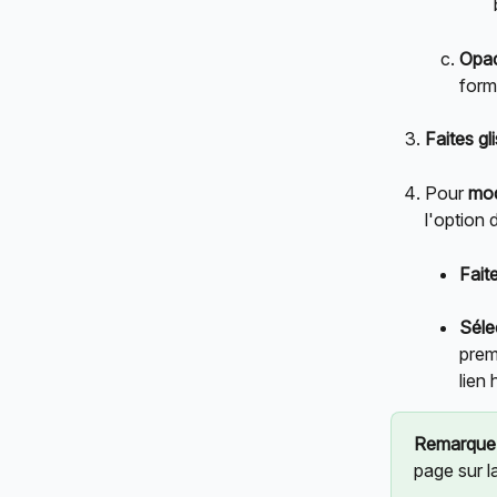
Opac
form
Faites gl
Pour 
mod
l'option 
Faite
Séle
prem
lien
Remarque
page sur l