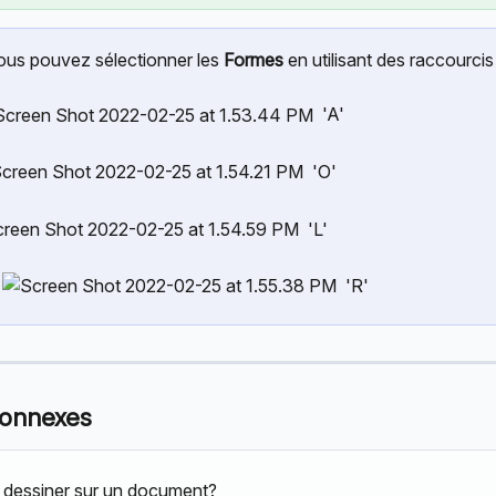
ous pouvez sélectionner les 
Formes
 en utilisant des raccourcis 
  'A' 
  'O' 
  'L' 
 
  'R'
connexes
dessiner sur un document?