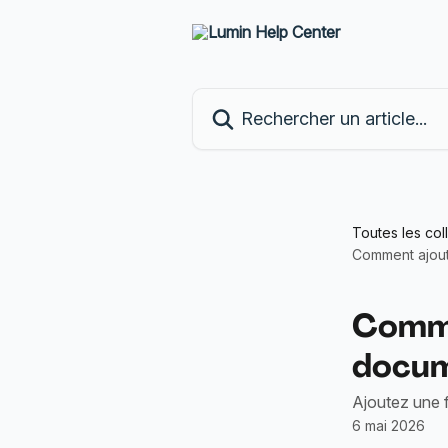
Passer au contenu principal
Rechercher un article...
Toutes les col
Comment ajout
Comme
docu
Ajoutez une fo
6 mai 2026