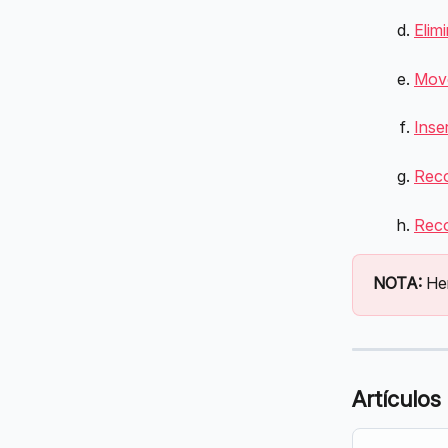
Elim
Move
Inse
Reco
Reco
NOTA: 
Her
Artículos