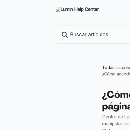
Ir al contenido principal
Buscar artículos...
Todas las col
¿Cómo accedo 
¿Cómo
págin
Dentro de Lu
manipular tu