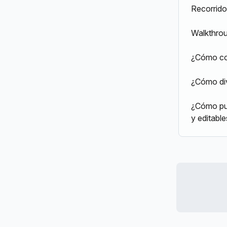
Recorrid
Walkthrou
¿Cómo c
¿Cómo div
¿Cómo pue
y editabl