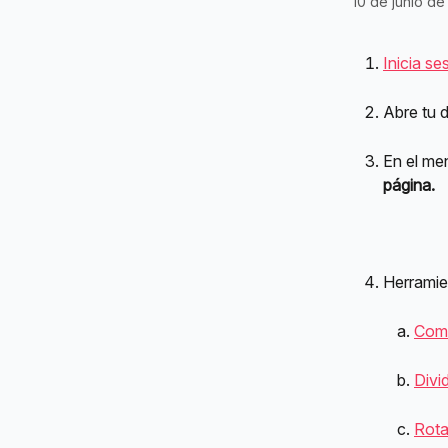
10 de junio d
Inicia se
Abre tu 
En el men
página.
Herramie
Com
Divi
Rota