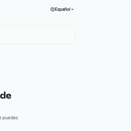
Español
 de
de puedes