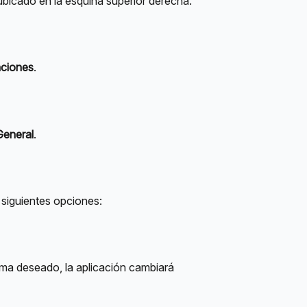
ubicado en la esquina superior derecha.
aciones
.
General
.
s siguientes opciones:
ma deseado, la aplicación cambiará 