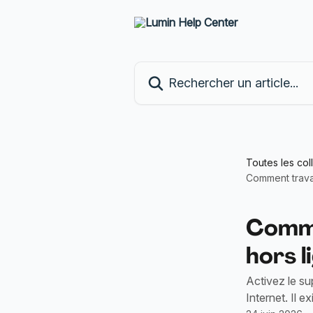
Passer au contenu principal
Rechercher un article...
Toutes les col
Comment trava
Comme
hors l
Activez le su
Internet. Il 