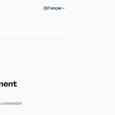
Français
ment
ns connexion