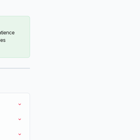
tience 
les 