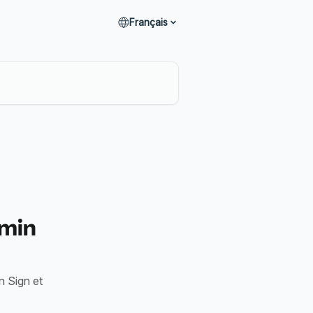
Français
umin
n Sign et