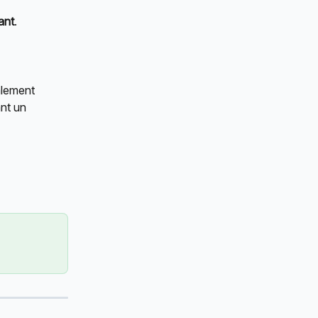
ant
.
lement 
nt un 