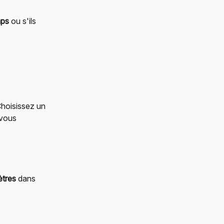
mps
 ou s'ils 
hoisissez un 
 vous 
ètres
 dans 