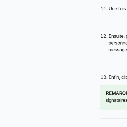
Une fois
Ensuite,
personnal
message 
Enfin, cl
REMARQU
signataires