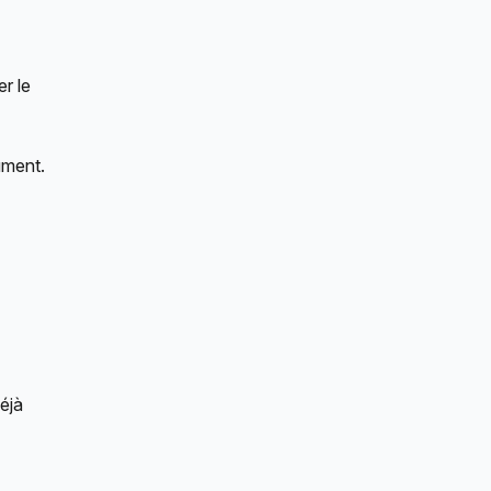
r le 
ument. 
éjà 