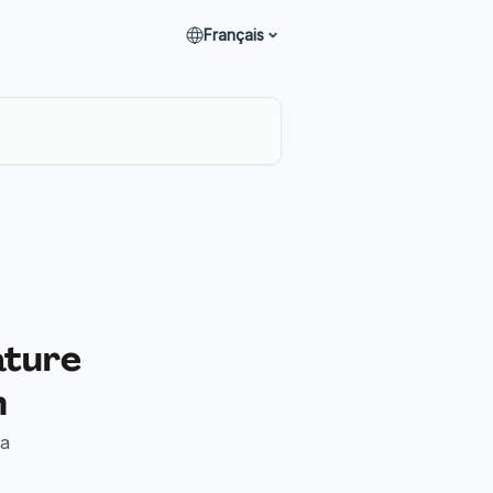
Français
ature
n
ia