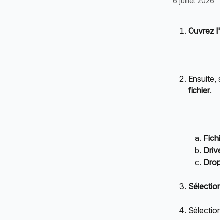
6 juillet 2026
Ouvrez l'
Ensuite,
fichier
.
Fich
Driv
Dro
Sélection
Sélectio