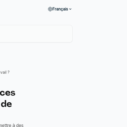
Français
vail ?
aces
 de
mettre à des