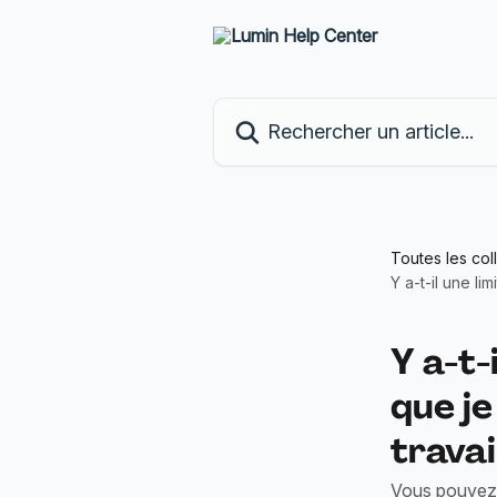
Passer au contenu principal
Rechercher un article...
Toutes les col
Y a-t-il une l
Y a-t-
que j
travai
Vous pouvez 