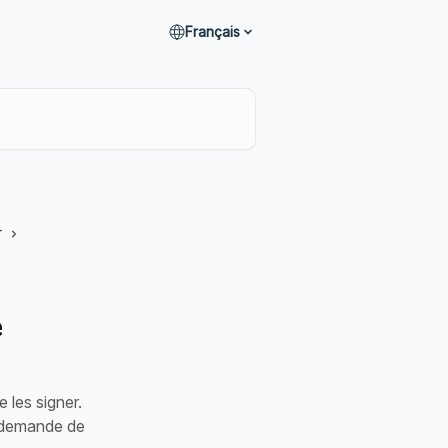
Français
r
e
les signer.
e demande de