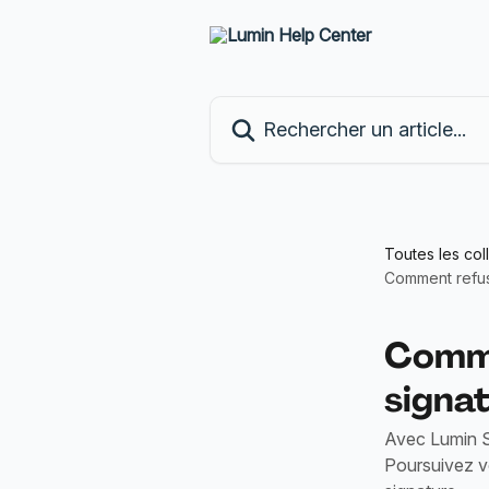
Passer au contenu principal
Rechercher un article...
Toutes les col
Comment refus
Comme
signa
Avec Lumin S
Poursuivez v