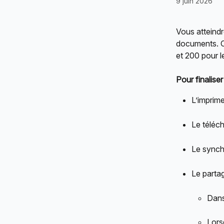
9 juin 2026
Vous atteindr
documents. Ce
et 200 pour l
Pour finalis
L’imprime
Le téléc
Le synch
Le parta
Dans
Lors