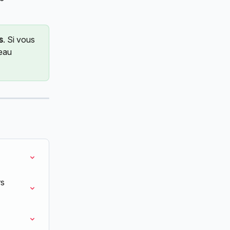
s
. Si vous 
eau 
s 