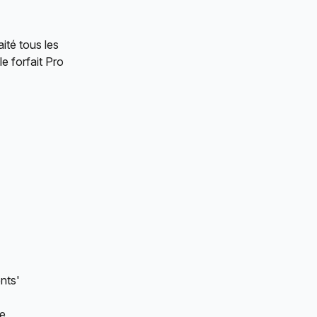
ité tous les 
e forfait Pro 
nts'
e 