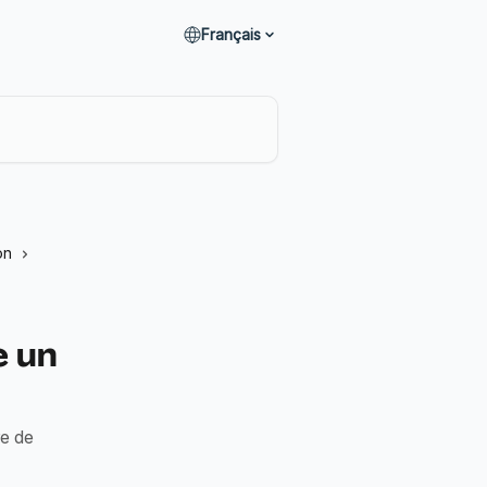
Français
on
e un
re de