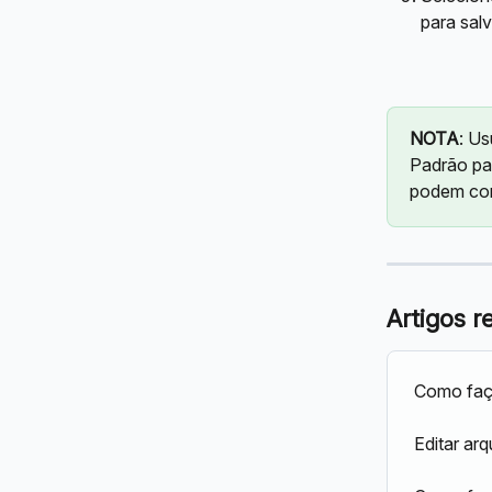
para salv
NOTA
: Us
Padrão pa
podem com
Artigos r
Como faço
Editar ar