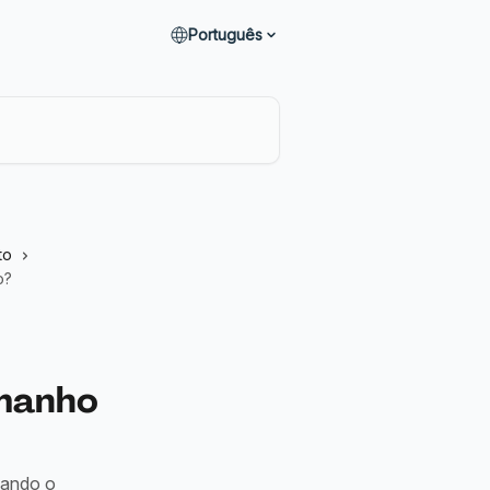
Português
to
o?
amanho
sando o