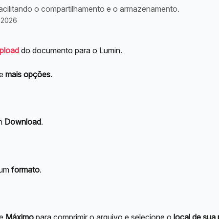
acilitando o compartilhamento e o armazenamento.
 2026
pload
 do documento para o Lumin.
e 
mais
opções
.
m 
Download
.
um 
formato
.
e 
Máximo
 para comprimir o arquivo e selecione o 
local de sua