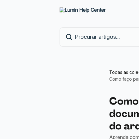
Ir para conteúdo principal
Procurar artigos...
Todas as col
Como faço par
Como 
docum
do ar
Aprenda com