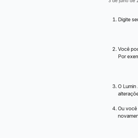
3 de julho de
Digite se
Você pod
Por exem
O Lumin 
alteraçõ
Ou você 
novamen