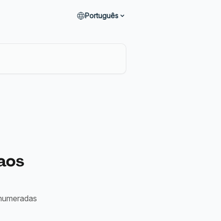
Português
aos
s numeradas