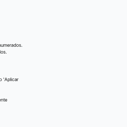
 numerados. 
los.
 'Aplicar 
ente 