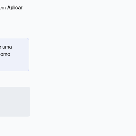
 em 
Aplicar 
e uma 
como 