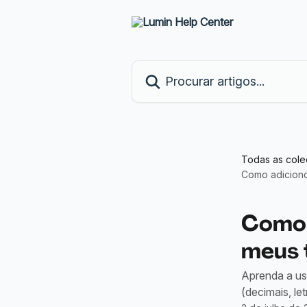
Ir para conteúdo principal
Procurar artigos...
Todas as col
Como adiciono
Como 
meus 
Aprenda a usa
(decimais, le