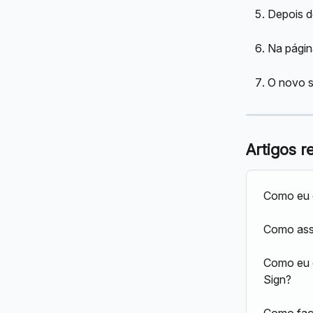
Depois de
Na págin
O novo si
Artigos r
Como eu 
Como ass
Como eu e
Sign?
Como faço