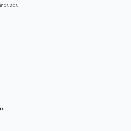
ários aos
o.