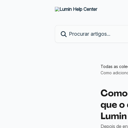
Ir para conteúdo principal
Procurar artigos...
Todas as col
Como adiciono
Como 
que o
Lumin
Depois de en