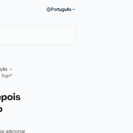
Português
ação
 Sign?
epois
o
e adicionar