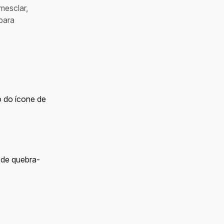
mesclar,
para
o do ícone de 
 de quebra-