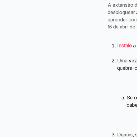
A extensão d
desbloquear a
aprender com
16 de abril de
Instale
 a
Uma vez i
quebra-c
Se o
cabe
Depois, 