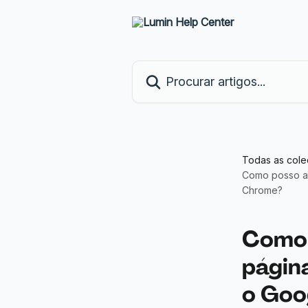
Ir para conteúdo principal
Procurar artigos...
Todas as col
Como posso ac
Chrome?
Como 
págin
o Goo