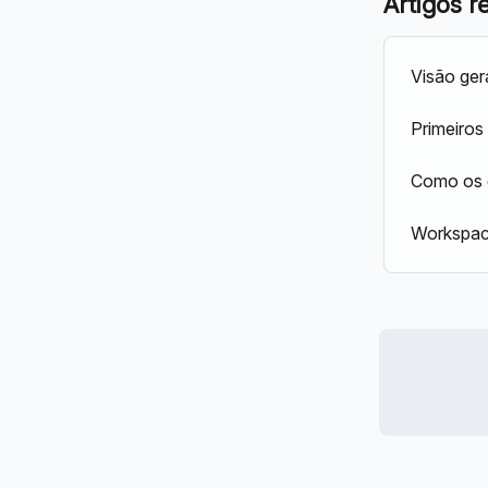
Artigos r
Visão ger
Primeiro
Como os 
Workspac