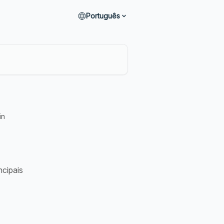
Português
in
ncipais