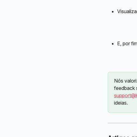
Visualiza
E, por f
Nós valor
feedback 
support@l
ideias.