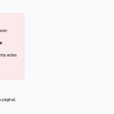
umin 
e 
nta antes 
a página).