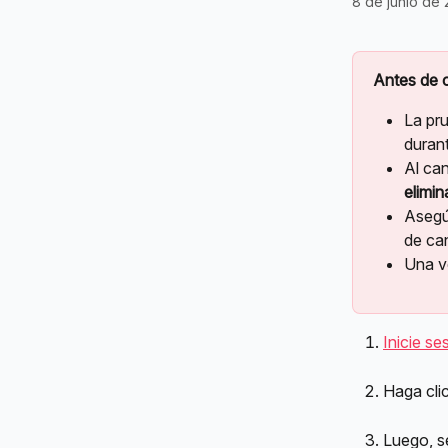
8 de junio de
Antes de c
La pr
duran
Al can
elimin
Asegú
de can
Una v
Inicie se
Haga clic
Luego, s