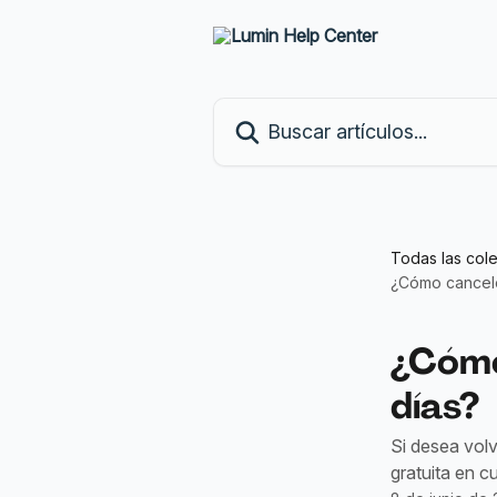
Ir al contenido principal
Buscar artículos...
Todas las col
¿Cómo cancelo
¿Cómo
días?
Si desea volv
gratuita en c